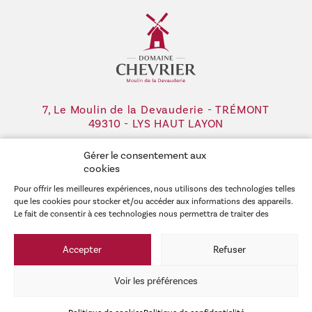
7, Le Moulin de la Devauderie - TRÉMONT
49310 - LYS HAUT LAYON
02 41 50 44 16
Gérer le consentement aux
cookies
Pour offrir les meilleures expériences, nous utilisons des technologies telles
CONTACT
NOUS TROUVER
que les cookies pour stocker et/ou accéder aux informations des appareils.
Le fait de consentir à ces technologies nous permettra de traiter des
données telles que le comportement de navigation ou les ID uniques sur ce
site. Le fait de ne pas consentir ou de retirer son consentement peut avoir
Accepter
Refuser
un effet négatif sur certaines caractéristiques et fonctions.
Voir les préférences
®
© 2026 - Domaine Chevrier
- Tous droits réservés -
Mentions légales
-
Politique de confidentialité
-
Réalisation Planète Communication